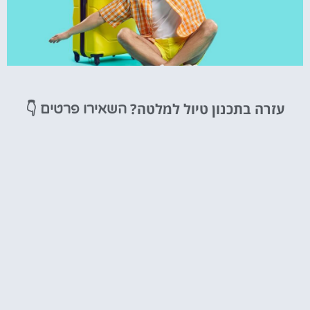
טיסות
עזרה בתכנון טיול למלטה?
👇
השאירו פרטים
מציאת
טיסה זולה?
לחצו
פה!