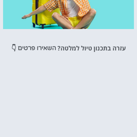
טיסות
עזרה בתכנון טיול למלטה?
👇
השאירו פרטים
מציאת
טיסה זולה?
לחצו
פה!