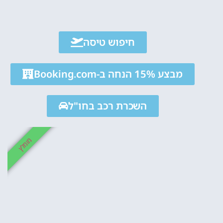
אטרקציו
חיפוש טיסה
וסיורים
מבצע 15% הנחה ב-Booking.com
הפעילויות השוות בי
לחצו פה!
השכרת רכב בחו"ל
מומלץ