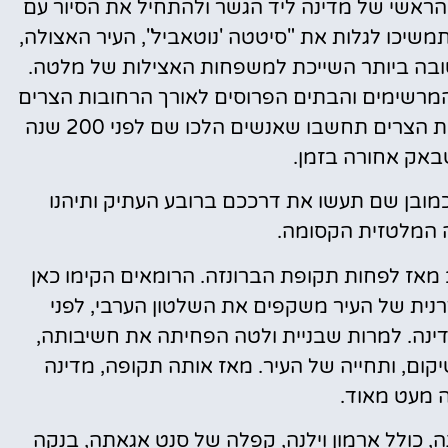
הראשי של מדינה ליד הגשר ולהתחיל את הסיור עם
משיכו לגלות את "סיטטה 'נוטאביל", העיר האצולה,
ובה ביותר השייכת למשפחות האצילות של מלטה.
 המרשימים והבתים הפרוסים לאורך הרחובות הצרים
של ימי הביניים. כשאתם הולכים בדרך ברחובות הצרים תחשבו שאנשים הלכו שם לפני 200 שנה
אק אחורה בזמן.
מובן שם תעשו את דרככם ברובע העתיק ותיהנו
המלטזית הקסומה.
 מאז לפחות תקופת הברונזה. הרומאים הקימו כאן
נית של העיר משקפים את השלטון הערבי, לפני
ינה. למרות שבניית ולטה הפחיתה את חשיבותה,
ה בשנת 1693 הביאה לשיקום, ותחייה של העיר. מאז אותה תקופה, מדינה
מעט מאוד.
, כולל ארמון וילנה, קפלה של סנט אגאתה, בנקה