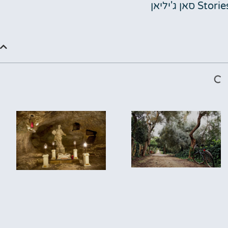
אן ג'יליאן