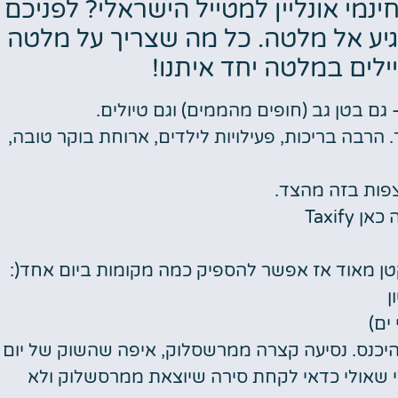
מלונות
מי אונליין למטייל הישראלי? לפניכם
גיע אל מלטה. כל מה שצריך על מלטה
מציאת מלון
ילים במלטה יחד איתנו!
מומלץ?
לחצו
ם בטן גב (חופים מהממים) וגם טיולים.
פה!
ד. הרבה בריכות, פעילויות לילדים, ארוחת בוקר טובה,
לצפות בזה מהצד.
Taxif
 קטן מאוד אז אפשר להספיק כמה מקומות ביום אחד(:
ן
היכנס. נסיעה קצרה ממרשסלוק, איפה שהשוק של יום
לי שאולי כדאי לקחת סירה שיוצאת ממרסשלוק ולא