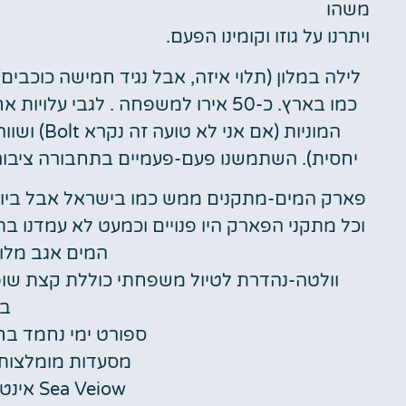
משהו
ויתרנו על גוזו וקומינו הפעם.
כמו בארץ. כ-50 אירו למשפחה . לגבי
המוניות (
יחסית). השתמשנו פעם-פעמיים בתחבורה ציבורית (
פארק המים-מתקנים ממש כמו בישראל אבל ביום ש
וכל מתקני הפארק היו פנויים וכמעט לא עמדנו בת
המים אגב מלוח
בת
ספורט ימי נחמד בחו
מסעדות מומלצות: TAPAZ בסאן ג'יל
Sea Veiow אינטר קונטיננטל ב גג מלון