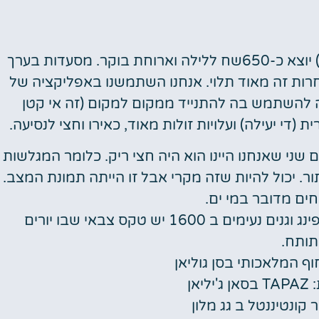
לילה במלון (תלוי איזה, אבל נגיד חמישה כוכבים) יוצא כ-650שח ללילה וארוחת בוקר. מסעדות בערך
 עלויות אחרות זה מאוד תלוי. אנחנו השתמשנו באפליקציה של
אם אני לא טועה זה נקרא Bolt) ושווה להשתמש בה להתנייד ממקום למקום (זה אי קטן
די יעילה) ועלויות זולות מאוד, כאירו וחצי לנסיעה.
ני שאנחנו היינו הוא היה חצי ריק. כלומר המגלשות
ור. יכול להיות שזה מקרי אבל זו הייתה תמונת המצב.
ים מדובר במי ים.
וולטה-נהדרת לטיול משפחתי כוללת קצת שופינג וגנים נעימים ב 1600 יש טקס צבאי שבו יורים
ותח.
ף המלאכותי בסן גוליאן
יאן