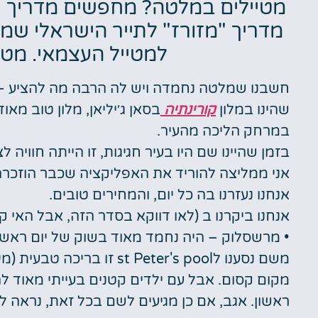
טיסות
מטיילים במלטה? מחפשים מדריך חינ
מדריך "מזורז" לתייר הישראלי שמ
מציאת
למטייל העצמאי. מטי
טיסה זולה?
לחצו
חשבנו שמלטה נחמדה ויש לה הרבה מה להציע – ג
פה!
שהינו במלון
קורינתיה
בסאן ג׳יליאן, מלון טוב מאו
במרחק הליכה מהעיר.
בזמן שהיינו שם היו בעיר חגיגות, זו הייתה חוויה 
אני ממליצה להוריד את האפליקציה שכבר הוזכרה כאן y
אנחנו נעזרנו בה כל יום, והמחירים טובים.
אנחנו ביקרנו ב (לאו דווקא בסדר הזה, אבל האי
• מרשסלוק – היה נחמד מאוד בשוק של יום ראשו
משם נסענו לst Peter's pool זו בריכה טבעית (מי ים)
מקום קסום. אבל עם ילדים קטנים בעייתי מאוד ל
ראשון. אגב, אם כן מגיעים לשם בכל זאת, נראה 