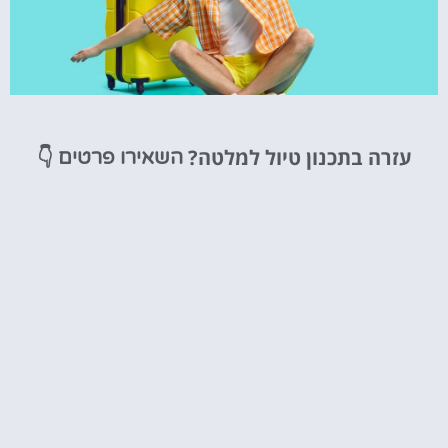
טיסות
עזרה בתכנון טיול למלטה?
👇
השאירו פרטים
מציאת
טיסה זולה?
לחצו
פה!