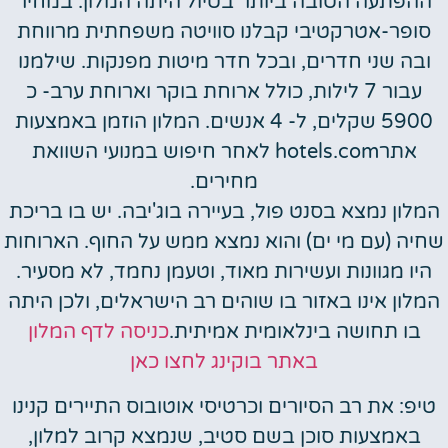
ההפתעה הטובה ביותר בטיול היתה המלון: במחיר
סופר-אטרקטיבי קבלנו סוויטה משפחתית מרווחת
ובה שני חדרים, ובכל חדר מיטות מפנקות. שילמנו
עבור 7 לילות, כולל ארוחת בוקר וארוחת ערב- כ
5900 שקלים, ל- 4 אנשים. המלון הוזמן באמצעות
אתרhotels.com לאחר חיפוש במנועי השוואת
מחירים.
המלון נמצא בסנט פול, בעיירה בוג'יבה. יש בו בריכת
שחיה (עם מי ים) והוא נמצא ממש על החוף. הארוחות
היו מגוונות ועשירות מאוד, וטעמן נחמד, לא מסעיר.
המלון אינו באזור בו שוהים רב הישראלים, ולכן היתה
בו תחושה בינלאומית אמיתית.
כניסה לדף המלון
באתר בוקינג לחצו כאן
טיפ: את רב הסיורים וכרטיסי אוטובוס התיירים קנינו
באמצעות סוכן בשם סטיב, שנמצא קרוב למלון,