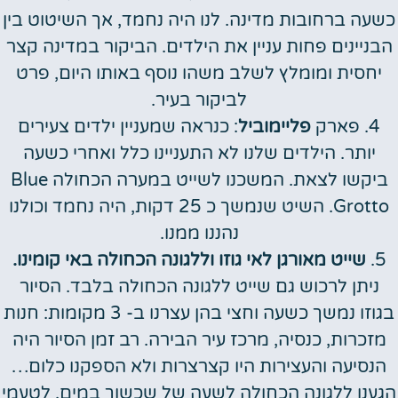
כשעה ברחובות מדינה. לנו היה נחמד, אך השיטוט בין
הבניינים פחות עניין את הילדים. הביקור במדינה קצר
יחסית ומומלץ לשלב משהו נוסף באותו היום, פרט
לביקור בעיר.
4. פארק
פליימוביל
: כנראה שמעניין ילדים צעירים
יותר. הילדים שלנו לא התעניינו כלל ואחרי כשעה
ביקשו לצאת. המשכנו לשייט במערה הכחולה Blue
Grotto. השיט שנמשך כ 25 דקות, היה נחמד וכולנו
נהננו ממנו.
5.
שייט מאורגן לאי גוזו וללגונה הכחולה באי קומינו.
ניתן לרכוש גם שייט ללגונה הכחולה בלבד. הסיור
בגוזו נמשך כשעה וחצי בהן עצרנו ב- 3 מקומות: חנות
מזכרות, כנסיה, מרכז עיר הבירה. רב זמן הסיור היה
הנסיעה והעצירות היו קצרצרות ולא הספקנו כלום…
הגענו ללגונה הכחולה לשעה של שכשוך במים. לטעמי