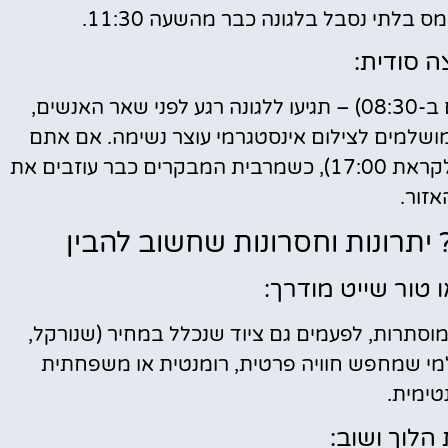
בלתי נסבל בלגונה כבר מהשעה 11:30.
 סודית:
בחרו ביציאה הראשונה של היום (שייט מוקדם ב-08:30) – תגיעו ללגונה רגע לפני שאר האנשים,
ושלמים לצילום אינסטגרמי עוצר נשימה. אם אתם
מהאמיצים – העדיפו את השייט האחרון חזרה (לקראת 17:00), כשמרבית המבקרים כבר עוזבים את
אזור.
 יתרונות וחסרונות שחשוב להבין
 טור שייט מודרך:
מוסתרות, לפעמים גם ציוד שנכלל במחיר (שנורקל,
למי שמחפש חוויה פרטית, רומנטית או משפחתית
טימית.
הלוך ושוב: