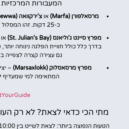
המעבורות המרכזיות י
מרסאלפורן (Marfa)
או
צ'ירקוואה (Ċirkewwa)
כ-25 דקות. זהו המסלול הנפוץ ביותר, ולכן גם העמוס ביותר.
מפרץ סיינט ג'וליאנס (St. Julian’s Bay)
או
בדרך כלל כולל חוויית הפלגה נינוחה יותר, 
גם עצירה קצרה לצפייה במערות של ק
מפרץ מרסאסלוק (Marsaxlokk)
– יצי
המתאימה למי שמעדיף לח
tYourGuide
מתי הכי כדאי לצאת? לא רק העו