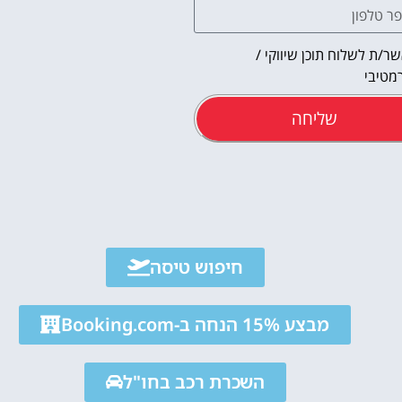
ר/ת לשלוח תוכן שיווקי /
מטיבי
שליחה
אטרקציו
חיפוש טיסה
וסיורים
מבצע 15% הנחה ב-Booking.com
הפעילויות השוות בי
לחצו פה!
השכרת רכב בחו"ל