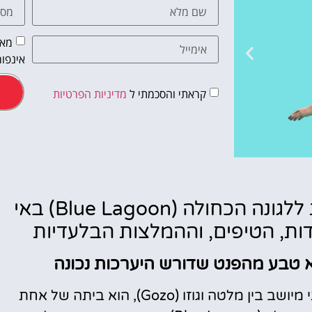
מאש
אינפור
קראתי והסכמתי ל
מדיניות הפרטיות
מלונות
כל מה שצריך לדעת על המעבורת ללגונה הכחולה (Blue Lagoon) באי
מציאת מלון
מומלץ?
לא טבע מהפנט שדורש היערכות נכונה
לחצו
פה!
האי קומינו (Comino), האי הקטן והכמעט בלתי מיושב בין מלטה וגוזו (Gozo), הוא ביתה של אחת