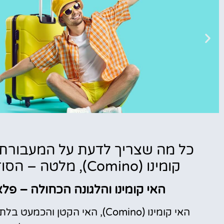
טיסות
קומינו (Comino), מלטה – הסודות, הטיפים, וההמלצות הבלעדיות
מציאת
טיסה זולה?
האי קומינו והלגונה הכחולה – פ
לחצו
פה!