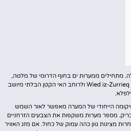
מלונות
מציאת מלון
מומלץ?
לחצו
פה!
רה הכחולה. מתחילים ממערות ים בחוף הדרומי של מלטה,
מערות ה- Blue Grotto נמצאות ממערב לנמל Wied iz-Zurrieq ולרוחב האי הקטן הבלתי מיושב
לפלא.
חה ועד השעה 13:00 לערך, מיקומה הייחודי של המערה מאפשר לאור השמש
מבריק. מספר מערות משקפות את הצבעים הזרחניים
ת מציגות גוון כהה עמוק של כחול. אם מזג האוויר