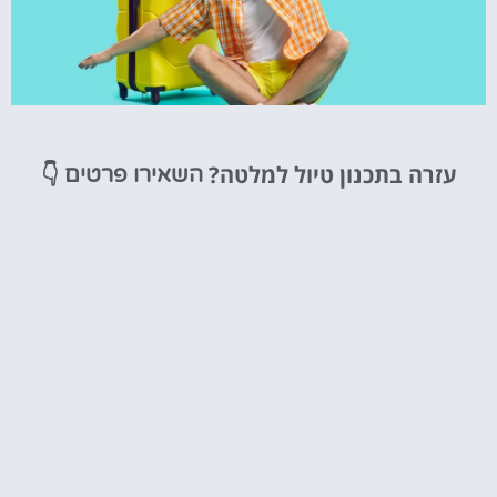
טיסות
עזרה בתכנון טיול למלטה?
👇
השאירו פרטים
מציאת
טיסה זולה?
לחצו
פה!