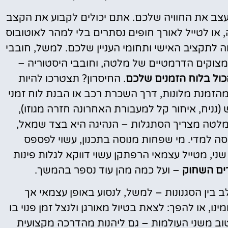
ב את החוויה שלכם. אתם יכולים לקבוע את הקצב
או לטייל לאורך חופים נסתרים בלי למהר לאוטובוס
לתקציב האישי ותחומי העניין שלכם. למשל, חובבי
המצוקים הדרמטיים של מלטה, וחובבי היסטוריה –
כול בלוח הזמנים שלכם
. החיסרון? תצטרכו להיות
מהזמנת מלונות, דרך השכרת רכב או הבנת לוח זמני
נניח, איחור קל למעבורת האחרונה חזרה מגוזו),
י מלטה מצריך הסתגלות – הנהיגה היא בצד שמאל,
וסה למדי​. מי שפחות מנוסה בתכנון, עשוי לפספס
ני, מטייל עצמאי הרפתקן עשוי דווקא לגלות פינות
ים השחוק
– ועל כמה מהן עוד נספר בהמשך.
 בין הסגנונות – למשל, לנסוע באופן עצמאי אך
ינו, או להפך: לצאת בטיול מאורגן ולנצל זמן פנוי בו
וב משני העולמות – גם ליהנות מהדרכה מקצועית