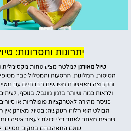
טיסות
יתרונות וחסרונות: טיו
מציאת
טיול מאורגן
למלטה מציע נוחות מקסימלית ותכ
טיסה זולה?
הטיסות, המלונות, ההסעות והמסלול כבר מטופלי
לחצו
והקבוצה מאפשרת מפגשים חברתיים עם מטיילים
פה!
ולראות כמה שיותר בזמן מוגבל. בנוסף, לעיתי
כניסה מהירה לאטרקציות פופולריות או סיורים
הבולט הוא הלו״ז הנוקשה: בטיול מאורגן אין ה
שרצים מאתר לאתר בלי יכולת לעצור איפה שמת
שאם התאהבתם במקום מסוים, לרוב