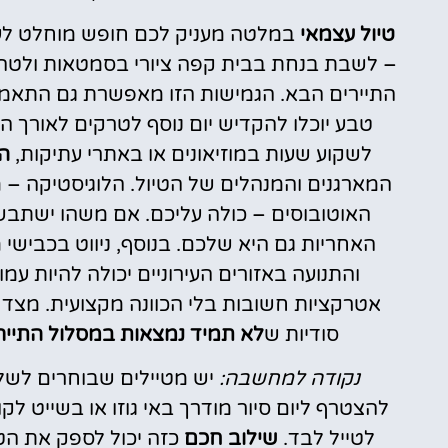
טיול עצמאי
במלטה מעניק לכם חופש מוחלט לעצ
– לשבת בנחת בבית קפה ציורי בסמטאות ולטה, 
התיירים הבא. הגמישות הזו מאפשרת גם התאמה 
טבע יוכלו להקדיש יום נוסף לטרקים לאורך 
לשקוע שעות במוזיאונים או באתרי עתיקות,
ה
המארגנים והמנהלים של הטיול. הלוגיסטיקה – 
האוטובוסים – כולה עליכם. אם משהו ישתבש (
האחריות גם היא שלכם. בנוסף, ניווט בכביש
והתנועה באזורים העירוניים יכולה להיות עמ
אטרקציות חשובות בלי הכוונה מקצועית. מצד ש
סודיות ש
לא תמיד נמצאות במסלול התייר
נקודה למחשבה:
יש מטיילים שבוחרים לשלב
להצטרף ליום סיור מודרך באי גוזו או בשייט לקומ
לטייל לבד.
שילוב חכם
כזה יכול לספק את הט