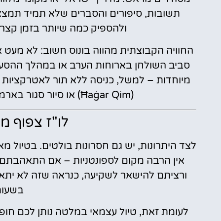
תשובות, סיפורים והסברים שלא תמיד תמצאו
ולהספיק כמה שיותר בזמן קצר
החוויה הקבוצתית מהווה בונוס חשוב: לא מעט א
סביב השולחן בארוחות הערב או במהלך ההסעות
מיוחדות – למשל, כניסה ללא תור לאטרקציות
(Ħaġar Qim) או סיור סגור בארמון הגראנד מאסטר בוולטה (Valletta).
לו"ז צפוף מ
לצד היתרונות, יש גם חסרונות בולטים. בטיול 
ורציתם להישאר לשקיעה, כנראה שזה לא יתאפ
בשעות
לעומת זאת, טיול עצמאי במלטה נותן לכם חופ