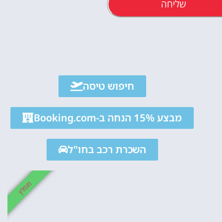
שליחה
אטרקציו
חיפוש טיסה
וסיורים
מבצע 15% הנחה ב-Booking.com
הפעילויות השוות בי
לחצו פה!
השכרת רכב בחו"ל
מומלץ