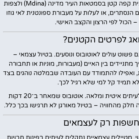
הארכיאולוגי הלאומי בוולטה או דווקא לשבת בבית קפה קטן בסמטאות העיר מדינה (Mdina) ולצפות
הנסתרים, או לעלות על מעבורת ספונטנית לאי גוזו
ואג לפרטים הקטנים?
 פשוט עולים לאוטובוס ונוסעים. בטיול עצמאי –
ך מתניידים בין האיים (מעבורות, מוניות או תחבורה
ת, ואפילו להתמודד עם העובדה שבמלטה נוהגים בצד
תמיד קל למי שלא רגיל לכך.
התחבורה הציבורית במלטה נוחה יחסית, אך לעיתים איטית ומלאה. אוטובוס שמאחר ב־20 דקות
חלק מהחוויה – בטיול מאורגן לא תרגישו בכך כלל.
שנחשפות רק לעצמאים
י. מטיילים עצמאיים נתקלים לעיתים בפינות חבויות