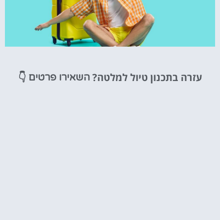
טיסות
עזרה בתכנון טיול למלטה?
👇
השאירו פרטים
מציאת
טיסה זולה?
לחצו
פה!