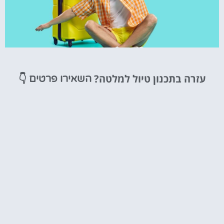
טיסות
עזרה בתכנון טיול למלטה?
👇
השאירו פרטים
מציאת
טיסה זולה?
לחצו
פה!