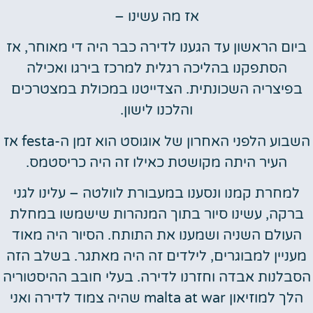
אז מה עשינו –
ביום הראשון עד הגענו לדירה כבר היה די מאוחר, אז
הסתפקנו בהליכה רגלית למרכז בירגו ואכילה
בפיצריה השכונתית. הצדייטנו במכולת במצטרכים
והלכנו לישון.
השבוע הלפני האחרון של אוגוסט הוא זמן ה-festa אז
העיר היתה מקושטת כאילו זה היה כריסטמס.
למחרת קמנו ונסענו במעבורת לוולטה – עלינו לגני
ברקה, עשינו סיור בתוך המנהרות שישמשו במחלת
העולם השניה ושמענו את התותח. הסיור היה מאוד
מעניין למבוגרים, לילדים זה היה מאתגר. בשלב הזה
הסבלנות אבדה וחזרנו לדירה. בעלי חובב ההיסטוריה
הלך למוזיאון malta at war שהיה צמוד לדירה ואני