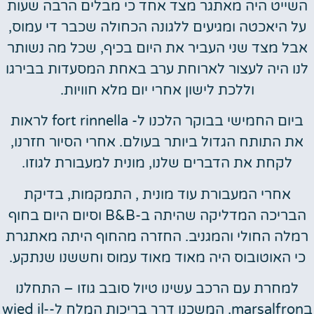
השייט היה מאתגר מצד אחד כי מבלים הרבה שעות
על היאכטה ומגיעים ללגונה הכחולה שכבר די עמוס,
אבל מצד שני העביר את היום בכיף, שכל מה נשותר
לנו היה לעצור לארוחת ערב באחת המסעדות בבירגו
וללכת לישון אחרי יום מלא חוויות.
ביום החמישי בבוקר הלכנו ל- fort rinnella לראות
את התותח הגדול ביותר בעולם. אחרי הסיור חזרנו,
לקחת את הדברים שלנו, מונית למעבורת לגוזו.
אחרי המעבורת עוד מונית , התמקמות, בדיקת
הבריכה המדליקה שהיתה ב-B&B וסיום היום בחוף
רמלה החולי והמגניב. החזרה מהחוף היתה מאתגרת
כי האוטובוס היה מאוד מאוד עמוס וחששנו שנתקע.
למחרת עם הרכב עשינו טיול סובב גוזו – התחלנו
בmarsalfron, המשכנו דרך בריכות המלח ל-wied il-