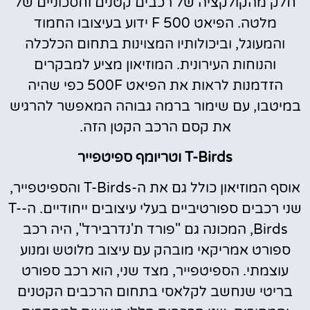
חלק מהקולקציה של רכבים קטנים וחסכוניים של
מלטה. הפיאט 500 F ידוע בעיצובו החמוד
והמעוגל, וביכולותיו המצוינות בתחום הכלכלה
והנוחות העירונית. המוזיאון מציע למבקרים
הזדמנות לראות את הפיאט 500F כפי שהיה
במיטבו, עם שימור ברמה גבוהה המאפשר להרגיש
את קסם הרכב הקטן הזה.
T-Birds וטריומף ספיטפייר
אוסף המוזיאון כולל גם את ה-T-Birds והספיטפייר,
שני רכבים ספורטיביים בעלי עיצובים ייחודיים. ה-T-
Birds, המכונה גם "פורד ת'נדרבירד", היה רכב
ספורט אמריקאי מובהק עם עיצוב מלוטש ומנוע
עוצמתי. הספיטפייר, מצד שני, הוא רכב ספורט
בריטי שנחשב לקלאסי בתחום הרכבים הקטנים