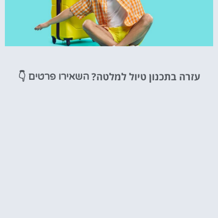
טיסות
עזרה בתכנון טיול למלטה?
👇
השאירו פרטים
מציאת
טיסה זולה?
לחצו
פה!