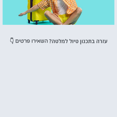
טיסות
עזרה בתכנון טיול למלטה?
👇
השאירו פרטים
מציאת
טיסה זולה?
לחצו
פה!