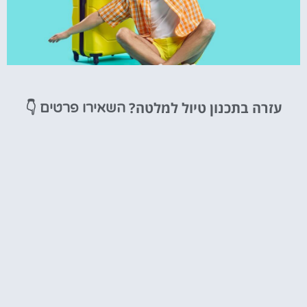
טיסות
עזרה בתכנון טיול למלטה?
👇
השאירו פרטים
מציאת
טיסה זולה?
לחצו
פה!