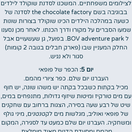
לצילומים משפחתיים. המשכנו לסדנת שוקולד לילדים
בבוגיבה בשם the chocolate factory לסדנה של
כשעה במהלכה הילדים הכינו שוקולד בצורות שונות
שמעו הסברים על מקורו ודרך הכנתו. לאחר מכן נסענו
ל BOV adventure park. בפועל, גן שעשעויים אבל
החלק המעניין שבו (פארק חבלים בגובה 2 קומות)
סגור ולא נגיש.
יום 5:
הכפר של פופאי
העברנו יום שלם. כפר ציורי מהמם.
מכיל בקתות כשבכל בקתה יש משהו שונה, יש חוף
עם מים טורקיז ומיטות שיזוף גדולות, מתנפחים במים,
שיט של רבע שעה בסירה, הצגות ברחוב עם שחקנים
של פופאי ואוליב, מגלשות מים לקטנטנים, מיני גולף
ומשחקיה. העברנו יום שלם כמעט עד לסגירה, המקום
מהמם ומסעדת הדגים מאוד מומלצת.