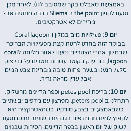
באמצעות טאבלט בקר שמסובב לגו). לאחר מכן
נסענו לקניון the point ב Sliema הרבה מותגים אבל
מחירים לא אטרקטיבים.
יום 9:
פעילויות מים במלון ו-Coral lagoon
בבוקר הזה בחרנו להנות קצת מפעילויות הבריכה
שבמלון. אחרי הצהריים נסענו לאזור מליחה לcoral
lagoon, בור ענק בקוטר עשרות מטרים על גבי צוק
סלעי. הגענו בשעה פחות טובה מבחינת צבע המים
אבל עדין מראה נדיר.
יום 10:
בריכת petes pool וכפר הדייגים מרשלוק.
התחלנו ב peters pool, מפרצון עם מדפים יבשתיים
כשבאמצע ים בצבע טורקיז. כשהאטרקציה היא
לקפוץ למים מהמדפים בגבהים השונים. משם נסענו
לשוק של יום ראשון בכפר הדייגים. הסירות שבמים