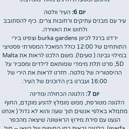
יום 6:
העיר וולטה
עיר עם מבנים עתיקים ורחובות צרים. כיף להסתובב
ולחוש את האווירה.
ירדנו ברגל לכיוון burka gardens וצפינו בירי
התותחים של 12:00 כולל המאכל המסורתי פסטיצי
במילוי גבינה ( טעים!). משם הלכנו לראות את Malta
5D, סרט תלת מימדי שמותאם לילדים ומסביר על
ההיסטוריה של מלטה. חזרנו לראות את הירי של
16:00 ועברנו בין הדוכנים של העיר.
יום 7:
הלגונה הכחולה ומדינה
הלגונה מטורפת, ממש מומלץ להגיע מוקדם, החוף
מתמלא באלפי אנשים תוך שעה והוא לא גדול ( אנחנו
הגענו עם סירת מירוץ הראשונה שיצאה מהכפר
marfa). הלגונה נראית כמו החופים של הוואי – חול