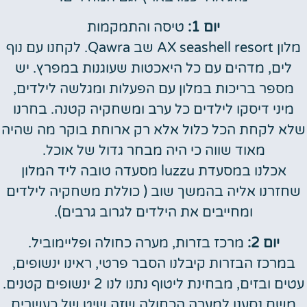
יום 1:
טיסה והתמקמות
מלון AX seashell resort שב Qawra. לקחנו עם נוף
לים, מדהים עם כל היאכטות שעוגנות במפרץ. יש
מספר בריכות במלון עם הפעלות ומגלשה לילדים,
מיני דיסקו לילדים כל ערב ומשחקיה קטנה. בחרנו
שלא לקחת הכל כלול אלא רק ארוחת בוקר מה שהיה
מאוד שווה כי היה מבחר גדול של אוכל.
אכלנו במסעדת luzzu מסעדה טובה ליד המלון
שחזרנו אליה בהמשך שוב ( כוללת משחקיה לילדים
ומחייבים את הילדים לגרוב גרבים).
יום 2:
מרכז בזרות, מערה כחולה ופליימוביל.
במרכז הבזרות קיבלנו הסבר פרטי, ראינו ינשופים,
עטים ובזים, מבחינת ליטוף נתנו לנו 2 ינשופים קטנים.
משם נסענו למערה הכחולה שזה שיט של כעשרים