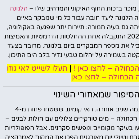
הלגונה
 הלגונה ליעד חובה עבור כל מי שמבקר באיים
ה גם בעיה חמורה: תיירות יתר שפגעה באקולוגיה,
בשלווה ובחוויה האותנטית של המקום. בשנת 2024 התקבלה אחת ההחלטות הדרמטיות והאמיצות
ביל את מספר המבקרים ביום בלגונה. מדובר בצעד
 בשמירה על יהלום טבעי נדיר בלב הים התיכון.
הכחולה – לחצו כאן !
|
תעלו לשייט לאי גוזו
נה הכחולה – לחצו כאן
סיפור שמאחורי השינוי
כדי להבין את עומק ההחלטה, צריך לחזור כמה שנים אחורה. האי קומינו, ששטחו פחות מ-4
ה הכחולה – מים טורקיזים צלולים עם חולות לבנים –
עו בעיקר מקומיים ונופשים סקרנים. אבל הפופולריות
רם וטיולי יום מאורגנים הפכו את המקום לאטרקציה