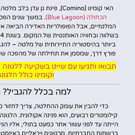
האי קומינו (Comino), פינת גן עדן בלב מלטה, מוכר בזכות החוף האיקוני והמרהיב שלו –
הכחולה (Blue Lagoon)
. במשך שנים הפכה
המלטזיים, אבל הפופולריות האדירה הביאה אית
ביותר בהיסטוריה התיירותית של מלטה – להג
פורץ דרך, שמסמן את תחילתה של מהפכה שקטה
תבואו ותגיעו עם שייט בשקיעה ללגונה 
וקומינו כולל הלגו
למה בכלל להגביל? ה
קילומטרים רבועים, הוא פנינה אקולוגית. הלגונ
הייתה עד לפני עשור אתר כמעט בתולי, אליו הגי
ברשתות החברתיות, סרטונים ויראליים באינסטג