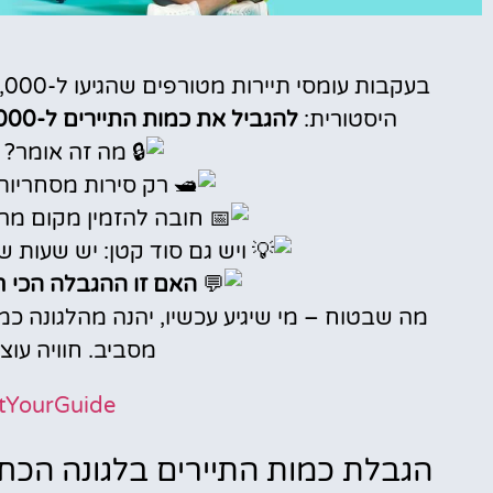
טיסות
היסטורית:
להגביל את כמות התיירים ל-5,000 ביום בלבד
מציאת
מה זה אומר? ל
טיסה זולה?
רק סירות מסחריות מ
לחצו
חובה להזמין מקום מר
פה!
ויש גם סוד קטן: יש שעות ש
האם זו ההגבלה הכי 
מה שבטוח – מי שיגיע עכשיו, יהנה מהלגונה כמ
מסביב. חוויה עו
tYourGuide
הגבלת כמות התיירים בלגונה הכחו