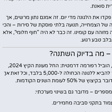
ת סואנת.
רות בקיץ, כ-10,000 מבקרים פקדו את הלגונה מדי יום. זה אמנם נתון מרשים, אך
ה של הצמחייה, תנועה בלתי פוסקת של סירות – והכי
והה עם קומינו. זה כבר לא היה "חוף חלומי", אלא
בלב טבע רגוע.
 מה בדיוק השתנה?
שר התיירות של מלטה, איאן בורג (Ian Borg), הוביל רפורמה דרמטית: החל מעונת הקיץ 2024,
 הכחולה ל-5,000 בלבד, וכל זאת
אך
 לעומת השנים הקודמות.
רים – מדובר גם בשינוי מערכתי:
מוד בתקני סביבה מחמירים.