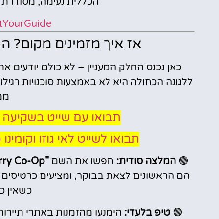
הכללית נעימה, מסודרת 
tYourGuide
אז איך מזמינים מקום? ה
כאן נכנס החלק המעניין – לא כולם יודעים 
ללגונה הכחולה היא לא באמצעות סוכנויות רגיל
ממ
תבואו עם שייט בשקיעה ל
תבואו לשייט לאי גוזו וקומינו
🟢
המלצה סודית:
חפשו את השם
"Comino Ferry Co-Op"
הם הראשונים לצאת בבוקר, ומציעים כרטיסים 
כשאין כ
🟢
טיפ בלעדי:
הימנעו מהזמנות באתרי תיירות 