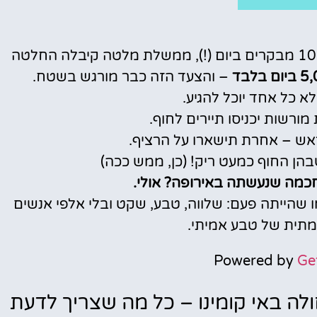
מלונות
בעקבות עומסי תיירות מטורפים שהגיעו ל-10,000 מבקרים ביום (!), ממשלת מלטה קיבלה החלטה
– והצעד הזה כבר מורגש בשטח.
מציאת מלון
א כל אחד יוכל להגיע.
מומלץ?
ורשות יכניסו תיירים לחוף.
לחצו
אש – אחרת תישארו על הרציף.
פה!
בהן החוף כמעט ריק! (כן, ממש ככה)
חכמה שנעשתה באירופה? אולי.
ו שהייתה פעם: שלווה, טבע, שקט ובלי אלפי אנשים
צמתית של טבע אמיתי.
Powered by
Ge
לה באי קומינו – כל מה שצריך לדעת