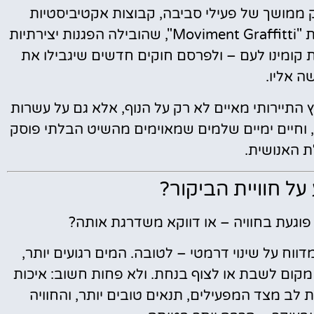
 ממושך של פעילי סביבה, קבוצות אקטיביסטיות
ומקומיים שראו את האי נהרס לנגד עיניהם. תנועת "Moviment Graffitti", שהובילה הפגנות יצירתיות
 קומינו לעם – ולפרסם חוקים חדשים שיגבילו את
ה אליו.
BirdLife התריעו כי הלחץ התיירותי מאיים לא רק על הנוף, אלא גם על עשרות
ע, וחיים ימיים שלמים שמאוימים מהשיט הבלתי פוסק
ת האנושית.
על חוויית הביקור?
וגעת בחוויה – או דווקא משדרגת אותה?
נה הכחולה מדווח על שינוי דרמטי – לטובה. המים רגועים יותר,
קום לשבת או לצוף בנחת. ולא פחות חשוב: איכות
לב מצד המפעילים, תנאים טובים יותר, והחוויה