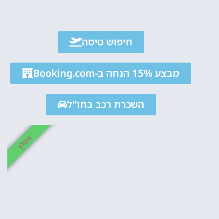
אטרקציו
חיפוש טיסה
וסיורים
מבצע 15% הנחה ב-Booking.com
הפעילויות השוות בי
לחצו פה!
השכרת רכב בחו"ל
מומלץ