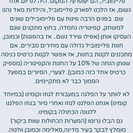
פליימוביל, הם יעופו על המקום. היה לנו יום אחד
גשום, אז הלכנו לפארק פליימוביל, והילדות מאד נהנו
שם. בפנים הרבה פינות עם פליימובילים שונים
למשחק, קפיטריה נחמדה, בחוץ מתקנים שגם
העסיקו אותן (אפילו שירד גשם.. אז בהפוגות) וכמובן,
חנות פליימוביל גדולה עם מחירים סבירים. אם
מתכננים לקנות בחנות, אז אפשר לקנות כרטיס כניסה
שנותן הנחה של 10% על החנות והקפיטריה (מספיק
כרטיס אחד כזה כמובן). לצערי, הסיורים במפעל
הסמוך כבר לא מתקיימים.
לא לוותר על הפלגה במעבורת לגוזו וקומינו (במיוחד
קומינו) אנחנו הפלגנו לגוזו ואחרי סיור בגוזו הפלגנו
ללגונה הכחולה בקומינו.
גם הבלו גרוטו (המערות הכחולות שוות ביקור)
מומלץ לבקר בעיר מדינה,סאלימה וכמובן וולטה.