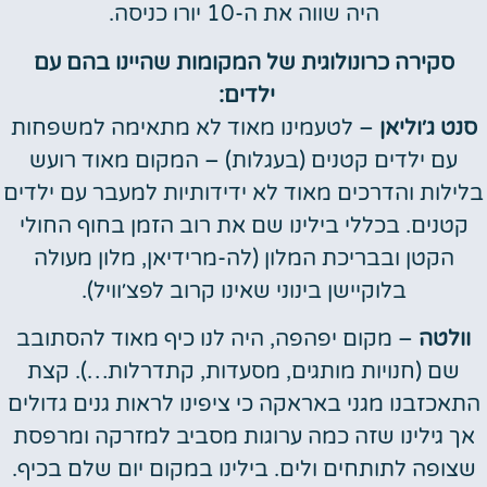
היה שווה את ה-10 יורו כניסה.
סקירה כרונולוגית של המקומות שהיינו בהם עם
ילדים:
סנט ג׳וליאן
– לטעמינו מאוד לא מתאימה למשפחות
עם ילדים קטנים (בעגלות) – המקום מאוד רועש
בלילות והדרכים מאוד לא ידידותיות למעבר עם ילדים
קטנים. בכללי בילינו שם את רוב הזמן בחוף החולי
הקטן ובבריכת המלון (לה-מרידיאן, מלון מעולה
בלוקיישן בינוני שאינו קרוב לפצ׳וויל).
וולטה
– מקום יפהפה, היה לנו כיף מאוד להסתובב
שם (חנויות מותגים, מסעדות, קתדרלות…). קצת
התאכזבנו מגני באראקה כי ציפינו לראות גנים גדולים
אך גילינו שזה כמה ערוגות מסביב למזרקה ומרפסת
שצופה לתותחים ולים. בילינו במקום יום שלם בכיף.