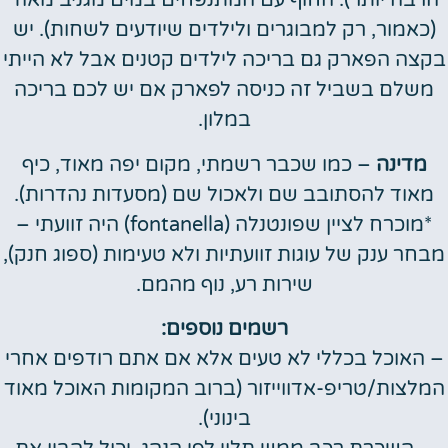
הרבה יותר). החוף עם המתנפחים במים מגניב מאוד
(כאמור, רק למבוגרים ולילדים שיודעים לשחות). יש
בקצה הפארק גם בריכה לילדים קטנים אבל לא הייתי
משלם בשביל זה כניסה לפארק אם יש לכם בריכה
במלון.
מדינה
– כמו שכבר רשמתי, מקום יפה מאוד, כיף
מאוד להסתובב שם ולאכול שם (מסעדות נהדרות).
*מוכרח לציין שפונטנלה (fontanella) היה זוועתי –
מבחר ענק של עוגות זוועתיות ולא טעימות (ספוג חנק),
שירות רע, נוף מהמם.
רשמים נוספים:
– האוכל בכללי לא טעים אלא אם אתם רודפים אחרי
המלצות/טריפ-אדווייזור (ברוב המקומות האוכל מאוד
בינוני).