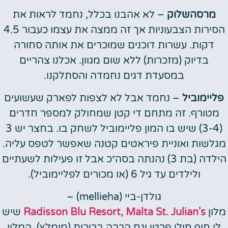
מרסהשלוק
– לא אהבנו בכלל, נחמד לראות את
הסירות הצבעוניות אך זה ממצה את עצמו כעבור 4.5
דקות. עשרות דוכנים שמוכרים את אותה סחורה
בדיוק (מזכרות) ללא שום מגוון. אכלנו צהריים
במסעדת דגים נחמדה והסתלקנו.
פליימוביל
– נחמד אבל לא לצפות לפארק שעשועים
מטורף. זה מתחם די קטן שמחולק למספר חדרים
(3-4) שיש בו המון פליימוביל לשחק בו. בחצר יש 3
מגלשות ואוניית פיראטים קטנה שאפשר לטפס עליה.
הילדה (בת 3) נהנתה בסה״כ אבל זו פעילות לשעתיים
ולילדים עד גיל 6 (או מכורים לפליימוביל).
גולדן-ביי (mellieha) –
מלון
Radisson Blu Resort, Malta St. Julian's
שיש
לו חוף חולי פרטי וגם הרבה בריכות (מומלץ). המלון