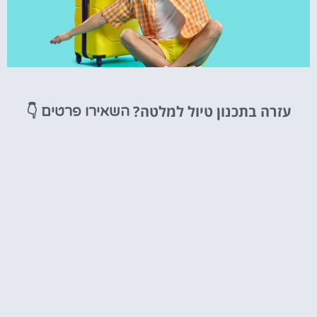
טיסות
עזרה בתכנון טיול למלטה?
👇
השאירו פרטים
מציאת
טיסה זולה?
לחצו
פה!