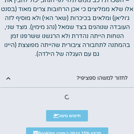
– השכרת רכב ממש תלוי לפי הנהג, יכול להבין את
אלו שלא ממליצים כי אכן הרחובות צרים מאוד (בסנט
ג׳וליאן) ומלאים בכיכרות (שאר האי) ולא מוסיף לזה
העובדה שנוהגים בצד שמאל (נהג מימין). מצד שני,
הנוחות הייתה נהדרת ולא הרגשנו ששרפנו זמן
בהמתנה לתחבורה ציבורית שהייתה מפוצצת (היינו
גם עם העגלה של הילדה).
לחזור למשהו ספציפי?
חיפוש טיסה
מבצע 15% הנחה ב-Booking.com